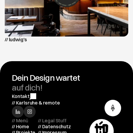
// ludwig's
// ludwig's
Dein Design wartet  
auf dich!
Kontakt
// Karlsruhe & remote
// Menü
// Legal Stuff 
// Home
// Datenschutz
// Projekte
// Impressum