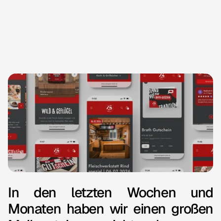
tim brath
 brath-shop
In
den
letzten
Wochen
und
Monaten
haben
wir
einen
großen