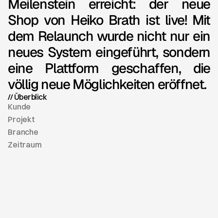
Meilenstein
erreicht:
der
neue
Shop
von
Heiko
Brath
ist
live!
Mit
dem
Relaunch
wurde
nicht
nur
ein
neues
System
eingeführt,
sondern
eine
Plattform
geschaffen,
die
völlig
neue
Möglichkeiten
eröffnet.
// Überblick
Kunde
Projekt
Branche
Zeitraum